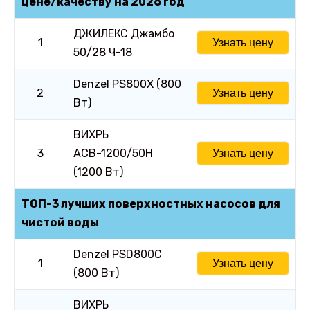
цене/качеству на 2026 год
ДЖИЛЕКС Джамбо
1
Узнать цену
50/28 Ч-18
Denzel PS800X (800
2
Узнать цену
Вт)
ВИХРЬ
3
АСВ-1200/50Н
Узнать цену
(1200 Вт)
ТОП-3 лучших поверхностных насосов для
чистой воды
Denzel PSD800C
1
Узнать цену
(800 Вт)
ВИХРЬ