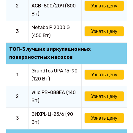
2
АСВ-800/20Ч (800
Узнать цену
Вт)
Metabo P 2000 G
3
Узнать цену
(450 Вт)
ТОП-3 лучших циркуляционных
поверхностных насосов
Grundfos UPA 15-90
1
Узнать цену
(120 Вт)
Wilo PB-088EA (140
2
Узнать цену
Вт)
ВИХРЬ Ц-25/6 (90
3
Узнать цену
Вт)