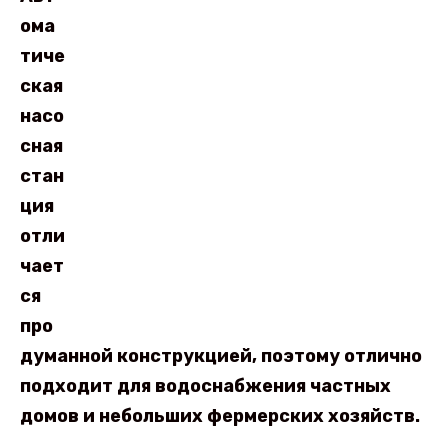
ома
тиче
ская
насо
сная
стан
ция
отли
чает
ся
про
думанной конструкцией, поэтому отлично
подходит для водоснабжения частных
домов и небольших фермерских хозяйств.