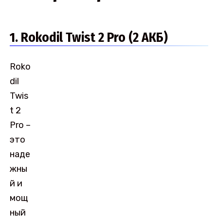
1. Rokodil Twist 2 Pro (2 АКБ)
Roko
dil
Twis
t 2
Pro –
это
наде
жны
й и
мощ
ный