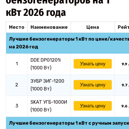
бензогенераторов на 1
кВт 2026 года
Место
Наименование
Цена
Рей
Лучшие бензогенераторы 1 кВт по цене/качест
на 2026 год
DDE DPG1201i
1
Узнать цену
9.9
(1000 Вт)
ЗУБР ЗИГ-1200
2
Узнать цену
9.7
(1000 Вт)
SKAT УГБ-1000И
3
Узнать цену
9.6
(1000 Вт)
Лучшие бензогенераторы 1 кВт с ручным запус