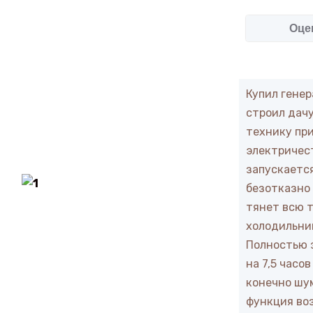
Оце
Купил генер
строил дачу
технику пр
электричес
запускается
безотказно 
тянет всю т
холодильник
Полностью 
на 7,5 часо
конечно шум
функция во