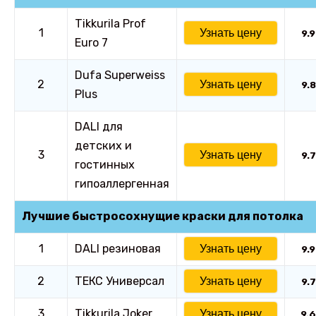
Tikkurila Prof
1
Узнать цену
9.9
Euro 7
Dufa Superweiss
2
Узнать цену
9.8
Plus
DALI для
детских и
3
Узнать цену
9.7
гостинных
гипоаллергенная
Лучшие быстросохнущие краски для потолка
1
DALI резиновая
Узнать цену
9.9
2
ТЕКС Универсал
Узнать цену
9.7
3
Tikkurila Joker
Узнать цену
9.6