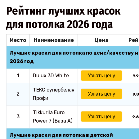
Рейтинг лучших красок
для потолка 2026 года
Место
Наименование
Цена
Рей
Лучшие краски для потолка по цене/качеству н
2026 год
1
Dulux 3D White
Узнать цену
9.9
ТЕКС супербелая
2
Узнать цену
9.8
Профи
Tikkurila Euro
3
Узнать цену
9.6
Power 7 (База А)
Лучшие краски для потолка в детской