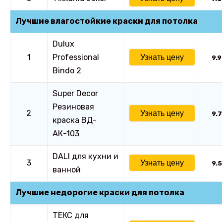
Лучшие влагостойкие краски для потолка
Dulux
1
Professional
Узнать цену
9.9
Bindo 2
Super Decor
Резиновая
2
Узнать цену
9.7
краска ВД-
АК-103
DALI для кухни и
3
Узнать цену
9.5
ванной
Лучшие недорогие краски для потолка
ТЕКС для