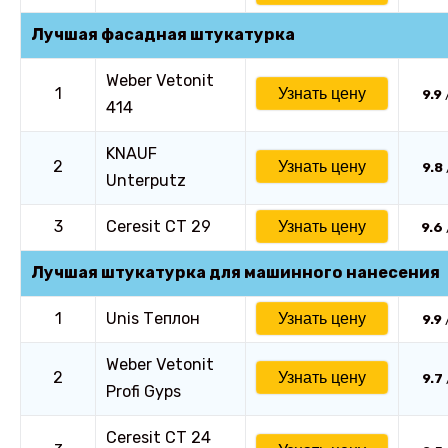
Лучшая фасадная штукатурка
Weber Vetonit
1
Узнать цену
9.9
414
KNAUF
2
Узнать цену
9.8
Unterputz
3
Ceresit CT 29
Узнать цену
9.6
Лучшая штукатурка для машинного нанесения
1
Unis Теплон
Узнать цену
9.9
Weber Vetonit
2
Узнать цену
9.7
Profi Gyps
Ceresit CT 24