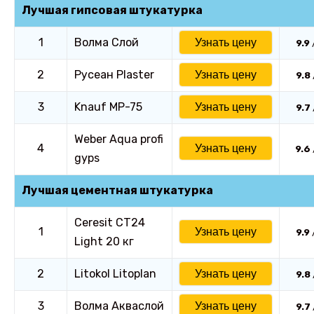
Лучшая гипсовая штукатурка
1
Волма Слой
Узнать цену
9.9
2
Русеан Plaster
Узнать цену
9.8
3
Knauf MP-75
Узнать цену
9.7
Weber Аqua profi
4
Узнать цену
9.6
gyps
Лучшая цементная штукатурка
Ceresit CT24
1
Узнать цену
9.9
Light 20 кг
2
Litokol Litoplan
Узнать цену
9.8
3
Волма Акваслой
Узнать цену
9.7