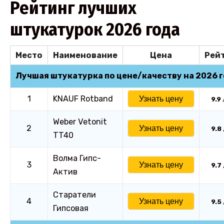
Рейтинг лучших
штукатурок 2026 года
Место
Наименование
Цена
Рей
Лучшая штукатурка по цене/качеству на 2026 
1
KNAUF Rotband
Узнать цену
9.9
Weber Vetonit
2
Узнать цену
9.8
TT40
Волма Гипс-
3
Узнать цену
9.7
Актив
Старатели
4
Узнать цену
9.5
Гипсовая