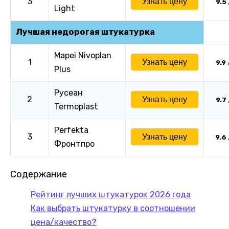
3
Узнать цену
9.5
Light
Лучшая недорогая штукатурка
Mapei Nivoplan
1
Узнать цену
9.9
Plus
Русеан
2
Узнать цену
9.7
Termoplast
Perfekta
3
Узнать цену
9.6
Фронтпро
Содержание
Рейтинг лучших штукатурок 2026 года
Как выбрать штукатурку в соотношении
цена/качество?