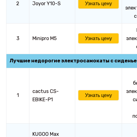
2
Joyor Y10-S
Узнать цену
элек
с
3
Minipro M5
элек
Узнать цену
Лучшие недорогие электросамокаты с сидень
б
cactus CS-
элек
1
Узнать цену
EBIKE-P1
с
п
KUGOO Max