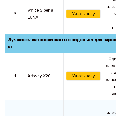
элек
White Siberia
3
с
Узнать цену
LUNA
п
Лучшие электросамокаты с сиденьем для взрос
кг
Оди
элек
с с
1
Artway Х20
Узнать цену
взро
сп
элек