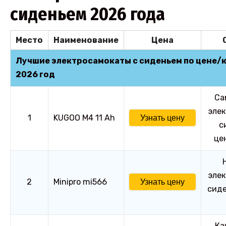
сиденьем 2026 года
Место
Наименование
Цена
Лучшие электросамокаты с сиденьем по цене/к
2026 год
Са
элек
1
KUGOO M4 11 Ah
Узнать цену
с
це
элек
2
Minipro mi566
Узнать цену
сиде
Ка