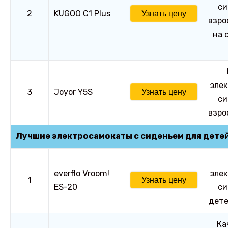
си
2
KUGOO C1 Plus
Узнать цену
взро
на 
элек
3
Joyor Y5S
Узнать цену
си
взро
Лучшие электросамокаты с сиденьем для дете
everflo Vroom!
элек
1
Узнать цену
ES-20
си
дете
Ка