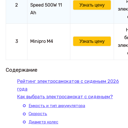
2
Speed 500W 11
Узнать цену
элек
Ah
б
3
Minipro M4
Узнать цену
элек
Содержание
Рейтинг электросамокатов с сиденьем 2026
года
Как выбрать электросамокат с сиденьем?
Емкость и тип аккумулятора
Скорость
Диаметр колес