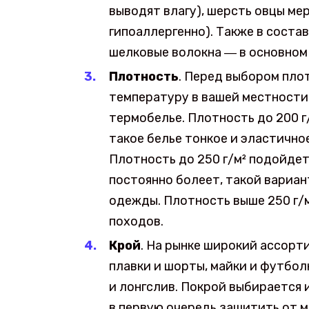
выводят влагу), шерсть овцы ме
гипоаллергенно). Также в соста
шелковые волокна ― в основном 
Плотность
. Перед выбором пло
температуру в вашей местности, 
термобелье. Плотность до 200 г
такое белье тонкое и эластичное
Плотность до 250 г/м² подойдет 
постоянно болеет, такой вариан
одежды. Плотность выше 250 г/
походов.
Крой
. На рынке широкий ассорт
плавки и шорты, майки и футболк
и лонгслив. Покрой выбирается 
в первую очередь защитить от 