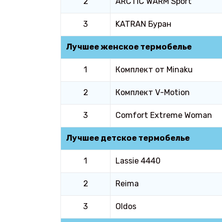
2
ARCTIC WARM Sport
3
KATRAN Буран
Лучшее женское термобелье
1
Комплект от Minaku
2
Комплект V-Motion
3
Comfort Extreme Woman
Лучшее детское термобелье
1
Lassie 4440
2
Reima
3
Oldos