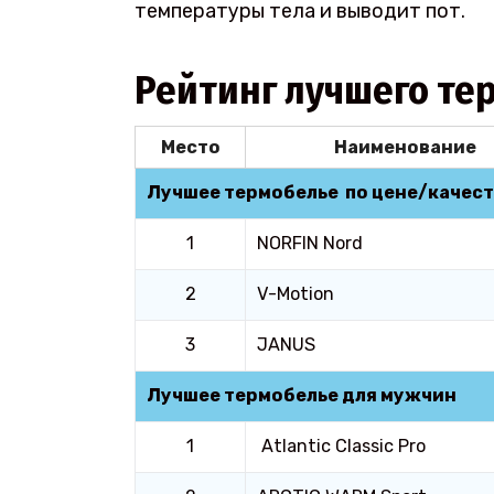
температуры тела и выводит пот.
Рейтинг лучшего те
Место
Наименование
Лучшее термобелье по цене/качест
1
NORFIN Nord
2
V-Motion
3
JANUS
Лучшее термобелье для мужчин
1
Atlantic Classic Pro