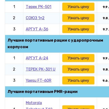
1
Терек РК-501
Узнать цену
9.9
2
СОЮЗ 1×2
Узнать цену
9.8
3
АРГУТ А-36
Узнать цену
9.7
Лучшие портативные рации с ударопрочным
корпусом
1
АРГУТ А-24
Узнать цену
9.9
2
ТЕРЕК РК-301 U
Узнать цену
9.8
3
Yaesu FT-60R
Узнать цену
9.6
Лучшие портативные PMR-рации
Motorola