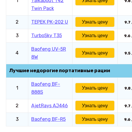
1
Talkabout T42
Узнать цену
9.8
Twin Pack
2
ТЕРЕК РК-202 U
Узнать цену
9.7
3
TurboSky T35
Узнать цену
9.6
Baofeng UV-5R
4
Узнать цену
9.5
8W
Лучшие недорогие портативные рации
Baofeng BF-
1
Узнать цену
9.8
888S
2
AjetRays AJ446
Узнать цену
9.7
3
Baofeng BF-R5
Узнать цену
9.6