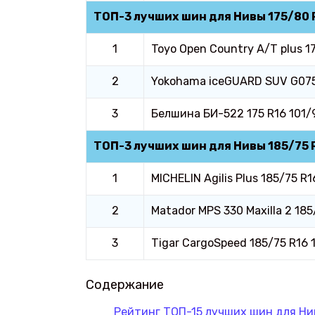
ТОП-3 лучших шин для Нивы 175/80 
1
Toyo Open Country A/T plus 1
2
Yokohama iceGUARD SUV G075
3
Белшина БИ-522 175 R16 101
ТОП-3 лучших шин для Нивы 185/75 
1
MICHELIN Agilis Plus 185/75 R
2
Matador MPS 330 Maxilla 2 18
3
Tigar CargoSpeed 185/75 R16 
Содержание
Рейтинг ТОП-15 лучших шин для Ни