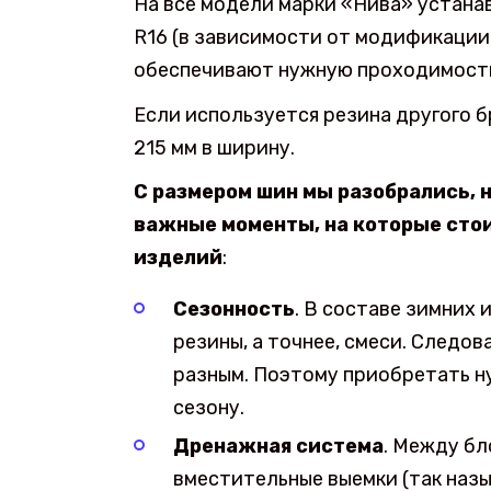
На все модели марки «Нива» устана
R16 (в зависимости от модификации Т
обеспечивают нужную проходимость
Если используется резина другого б
215 мм в ширину.
С размером шин мы разобрались, н
важные моменты, на которые сто
изделий
:
Сезонность
. В составе зимних
резины, а точнее, смеси. Следо
разным. Поэтому приобретать н
сезону.
Дренажная система
. Между б
вместительные выемки (так наз