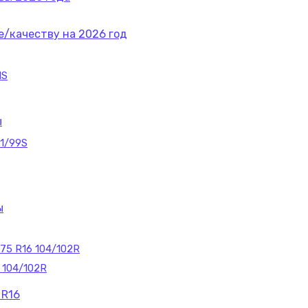
е/качеству на 2026 год
1S
ы
01/99S
ы
/75 R16 104/102R
6 104/102R
 R16