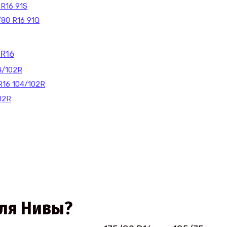
 R16 91S
80 R16 91Q
 R16
04/102R
R16 104/102R
02R
ля Нивы?