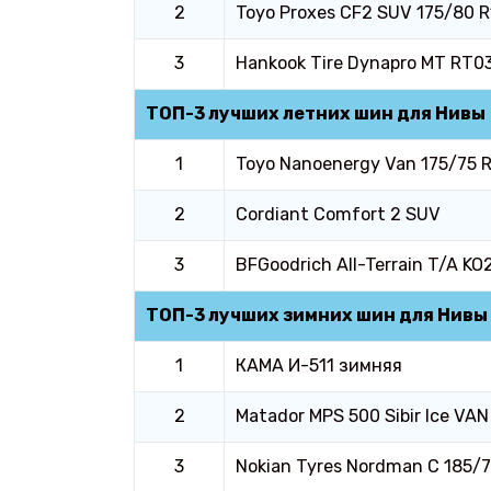
2
Toyo Proxes CF2 SUV 175/80 R
3
Hankook Tire Dynapro MT RT0
ТОП-3 лучших летних шин для Нивы
1
Toyo Nanoenergy Van 175/75 
2
Cordiant Comfort 2 SUV
3
BFGoodrich All-Terrain T/A KO
ТОП-3 лучших зимних шин для Нивы
1
КАМА И-511 зимняя
2
Matador MPS 500 Sibir Ice VA
3
Nokian Tyres Nordman C 185/7