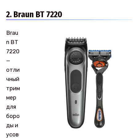
2. Braun BT 7220
Brau
n BT
7220
—
отли
чный
трим
мер
для
боро
ды и
усов