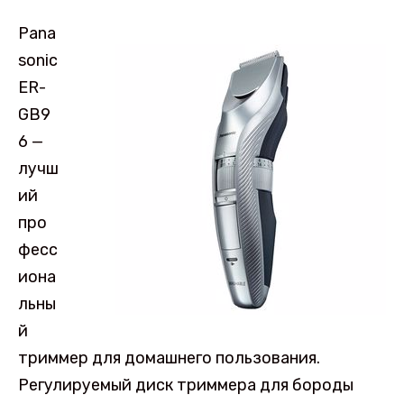
Pana
sonic
ER-
GB9
6 —
лучш
ий
про
фесс
иона
льны
й
триммер для домашнего пользования.
Регулируемый диск триммера для бороды