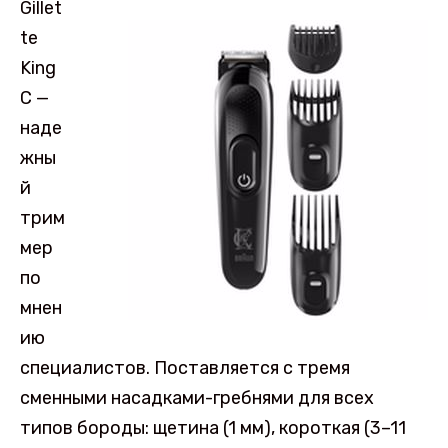
Gillet
te
King
C —
наде
жны
й
трим
мер
по
мнен
ию
специалистов. Поставляется с тремя
сменными насадками-гребнями для всех
типов бороды: щетина (1 мм), короткая (3–11