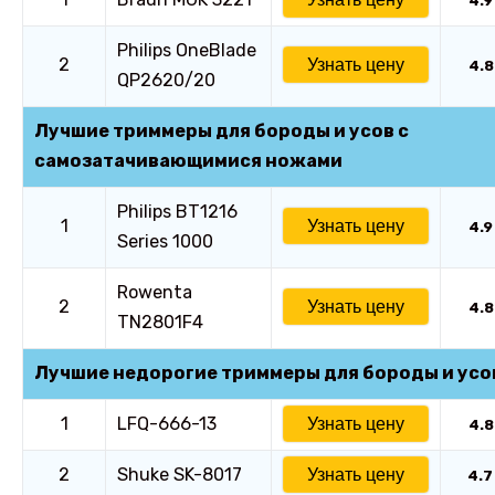
4.9
Philips OneBlade
2
Узнать цену
4.8
QP2620/20
Лучшие триммеры для бороды и усов с
самозатачивающимися ножами
Philips BT1216
1
Узнать цену
4.9
Series 1000
Rowenta
2
Узнать цену
4.8
TN2801F4
Лучшие недорогие триммеры для бороды и усо
1
LFQ-666-13
Узнать цену
4.8
2
Shuke SK-8017
Узнать цену
4.7