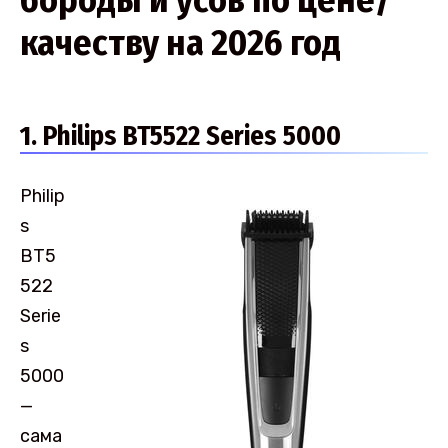
бороды и усов по цене/
качеству на 2026 год
1. Philips BT5522 Series 5000
Philip
s
BT5
522
Serie
s
5000
—
сама