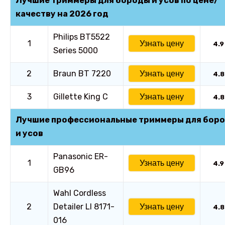
Лучшие триммеры для бороды и усов по цене/
качеству на 2026 год
Philips BT5522
1
Узнать цену
4.9
Series 5000
2
Braun BT 7220
Узнать цену
4.8
3
Gillette King C
Узнать цену
4.8
Лучшие профессиональные триммеры для бор
и усов
Panasonic ER-
1
Узнать цену
4.9
GB96
Wahl Cordless
2
Detailer LI 8171-
Узнать цену
4.8
016