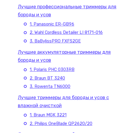
Лучшие профессиональные триммеры для
бороды и усов
1. Panasonic ER-GB96
2. Wahl Cordless Detailer LI 8171-016
3. BaBylissPRO FXFS2GE
Лучшие аккумуляторные триммеры для
бороды и усов
1. Polaris PHC 0303RB
2. Braun BT 3240
3. Rowenta TN6000
Лучшие триммеры для бороды и усов с
влажной очисткой
1. Braun MGK 3221
2. Philips OneBlade QP2620/20