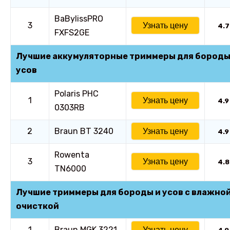
BaBylissPRO
3
Узнать цену
4.7
FXFS2GE
Лучшие аккумуляторные триммеры для бороды
усов
Polaris PHC
1
Узнать цену
4.9
0303RB
2
Braun BT 3240
Узнать цену
4.9
Rowenta
3
Узнать цену
4.8
TN6000
Лучшие триммеры для бороды и усов с влажно
очисткой
1
Braun MGK 3221
Узнать цену