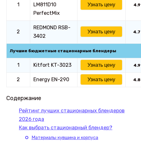
1
LM811D10
Узнать цену
4.9
PerfectMix
REDMOND RSB-
2
Узнать цену
4.7
3402
Лучшие бюджетные стационарные блендеры
1
Kitfort KT-3023
Узнать цену
4.9
2
Energy EN-290
Узнать цену
4.8
Содержание
Рейтинг лучших стационарных блендеров
2026 года
Как выбрать стационарный блендер?
Материалы кувшина и корпуса