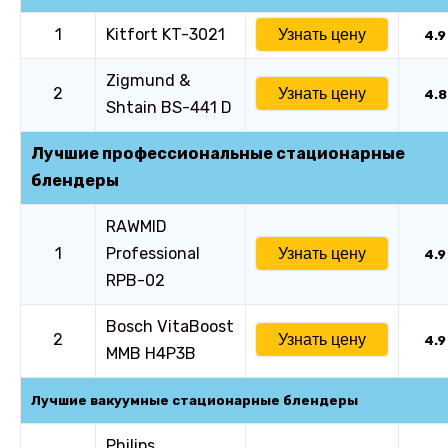
1
Kitfort KT-3021
Узнать цену
4.9
Zigmund &
2
Узнать цену
4.8
Shtain BS-441 D
Лучшие профессиональные стационарные
блендеры
RAWMID
1
Professional
Узнать цену
4.9
RPB-02
Bosch VitaBoost
2
Узнать цену
4.9
MMB H4P3B
Лучшие вакуумные стационарные блендеры
Philips