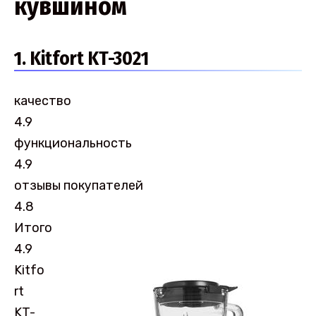
кувшином
1. Kitfort KT-3021
качество
4.9
функциональность
4.9
отзывы покупателей
4.8
Итого
4.9
Kitfo
rt
KT-