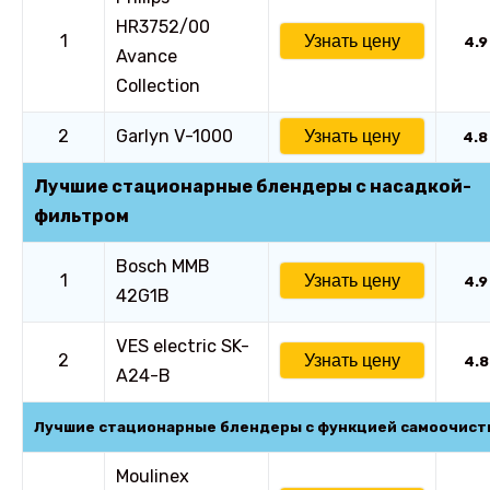
HR3752/00
1
Узнать цену
4.9
Avance
Collection
2
Garlyn V-1000
Узнать цену
4.8
Лучшие стационарные блендеры с насадкой-
фильтром
Bosch MMB
1
Узнать цену
4.9
42G1B
VES electric SK-
2
Узнать цену
4.8
A24-B
Лучшие стационарные блендеры с функцией самоочист
Moulinex