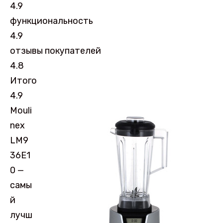
4.9
функциональность
4.9
отзывы покупателей
4.8
Итого
4.9
Mouli
nex
LM9
36E1
0 —
самы
й
лучш