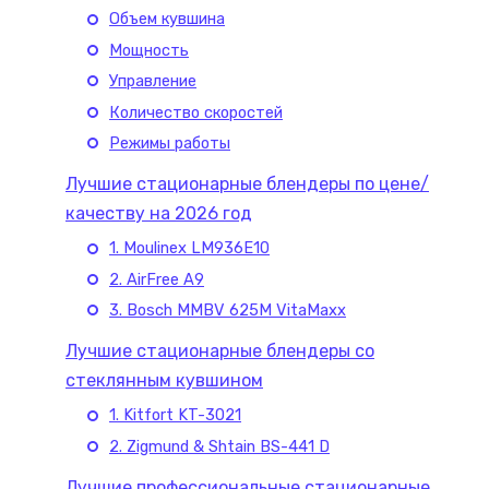
Объем кувшина
Мощность
Управление
Количество скоростей
Режимы работы
Лучшие стационарные блендеры по цене/
качеству на 2026 год
1. Moulinex LM936E10
2. AirFree A9
3. Bosch MMBV 625M VitaMaxx
Лучшие стационарные блендеры со
стеклянным кувшином
1. Kitfort KT-3021
2. Zigmund & Shtain BS-441 D
Лучшие профессиональные стационарные