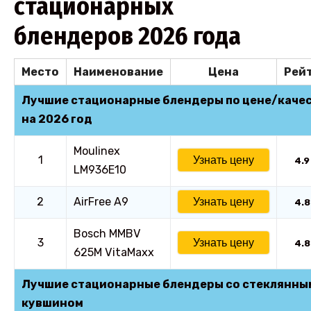
стационарных
блендеров 2026 года
Место
Наименование
Цена
Рей
Лучшие стационарные блендеры по цене/каче
на 2026 год
Moulinex
1
Узнать цену
4.9
LM936E10
2
AirFree A9
Узнать цену
4.8
Bosch MMBV
3
Узнать цену
4.8
625M VitaMaxx
Лучшие стационарные блендеры со стеклянны
кувшином