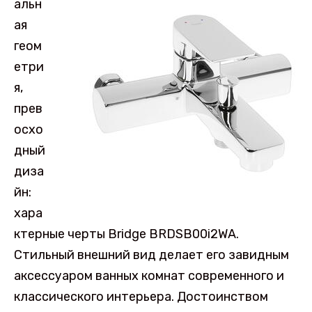
альн
ая
геом
етри
я,
прев
осхо
дный
диза
йн:
хара
ктерные черты Bridge BRDSB00i2WA.
Стильный внешний вид делает его завидным
аксессуаром ванных комнат современного и
классического интерьера. Достоинством