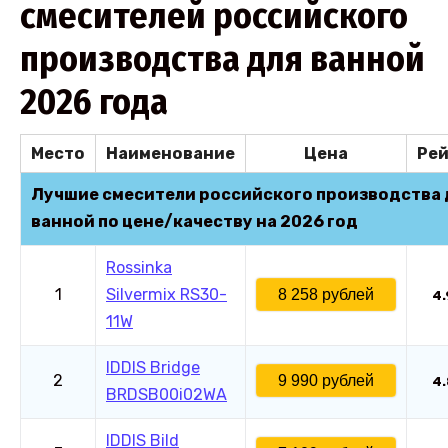
смесителей российского
производства для ванной
2026 года
Место
Наименование
Цена
Рей
Лучшие смесители российского производства 
ванной по цене/качеству на 2026 год
Rossinka
1
Silvermix RS30-
8 258 рублей
4.
11W
IDDIS Bridge
2
9 990 рублей
4.
BRDSB00i02WA
IDDIS Bild