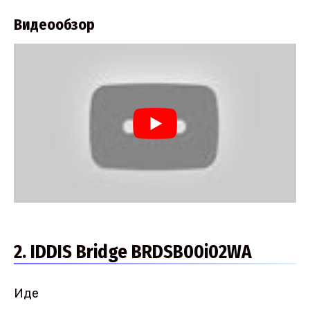
Видеообзор
2. IDDIS Bridge BRDSB00i02WA
Иде