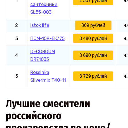
1
1 357 рублей
4.
сантехники
SL55-003
2
Istok life
869 рублей
4.
3
ПСМ-159-ЕК/75
3 480 рублей
4.
DECOROOM
4
3 690 рублей
4.
DR71035
Rossinka
5
3 729 рублей
4.
Silvermix T40-11
Лучшие смесители
российского
производства по цене/