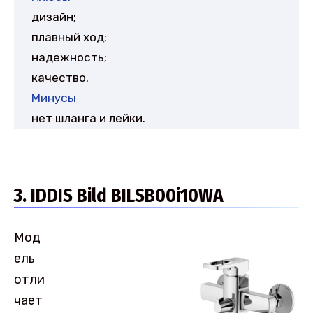
дизайн;
плавный ход;
надежность;
качество.
Минусы
нет шланга и лейки.
3. IDDIS Bild BILSB00i10WA
Мод
ель
отли
чает