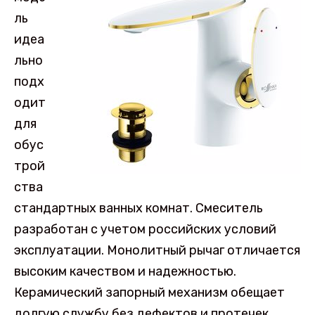
ль
идеа
льно
подх
одит
для
обус
трой
ства
стандартных ванных комнат. Смеситель
разработан с учетом российских условий
эксплуатации. Монолитный рычаг отличается
высоким качеством и надежностью.
Керамический запорный механизм обещает
долгую службу без дефектов и протечек.