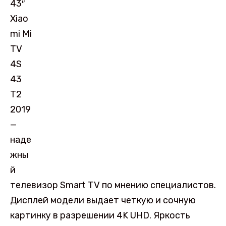
43″
Xiao
mi Mi
TV
4S
43
T2
2019
—
наде
жны
й
телевизор Smart TV по мнению специалистов.
Дисплей модели выдает четкую и сочную
картинку в разрешении 4K UHD. Яркость