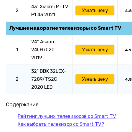
43″ Xiaomi Mi TV
2
Узнать цену
4.8
P1 43 2021
Лучшие недорогие
телевизоры со Smart TV
24″ Asano
1
24LH7020T
Узнать цену
4.9
2019
32″ BBK 32LEX-
2
7289/TS2C
Узнать цену
4.8
2020 LED
Содержание
Рейтинг лучших телевизоров со Smart TV
Как выбрать телевизор со Smart TV?