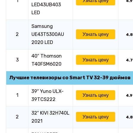
1
Узнать цену
4.9
LED43UB403
LED
Samsung
2
UE43T5300AU
Узнать цену
4.8
2020 LED
40″ Thomson
3
Узнать цену
4.7
T40FSM6020
Лучшие телевизоры со Smart TV 32-39 дюймов
39″ Yuno ULX-
1
Узнать цену
4.9
39TCS222
32″ KIVI 32H740L
2
Узнать цену
4.8
2021