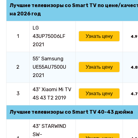
Лучшие
телевизоры со Smart TV
по цене/качес
на 2026 год
LG
1
43UP75006LF
Узнать цену
4.9
2021
55″ Samsung
2
UE55AU7500U
Узнать цену
4.8
2021
43″ Xiaomi Mi TV
3
Узнать цену
4.7
4S 43 T2 2019
Лучшие телевизоры со Smart TV 40-43 дюйма
43″ STARWIND
SW-