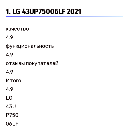
1. LG 43UP75006LF 2021
качество
4.9
функциональность
4.9
отзывы покупателей
4.9
Итого
4.9
LG
43U
P750
06LF