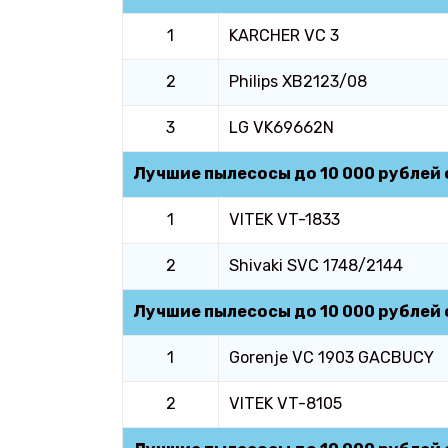
1
KARCHER VC 3
2
Philips XB2123/08
3
LG VK69662N
Лучшие пылесосы до 10 000 рублей
1
VITEK VT-1833
2
Shivaki SVC 1748/2144
Лучшие пылесосы до 10 000 рублей
1
Gorenje VC 1903 GACBUCY
2
VITEK VT-8105