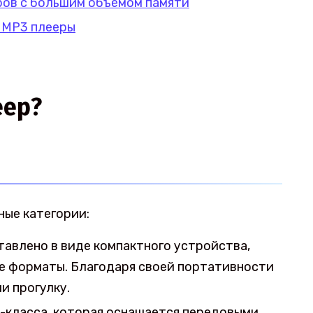
ров с большим объемом памяти
 MP3 плееры
еер?
ные категории:
авлено в виде компактного устройства,
е форматы. Благодаря своей портативности
и прогулку.
м-класса, которая оснащается передовыми