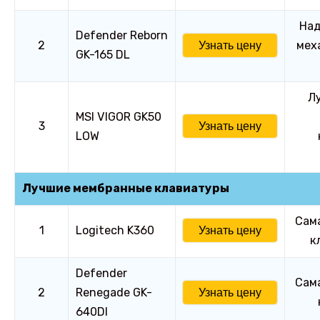
Над
Defender Reborn
2
мех
Узнать цену
GK-165 DL
Л
MSI VIGOR GK50
3
Узнать цену
LOW
Лучшие мембранные клавиатуры
Сам
1
Logitech K360
Узнать цену
к
Defender
Сам
2
Renegade GK-
Узнать цену
640Dl