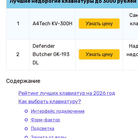
Лучшие недорогие клавиатуры до 3000 рублей
Сам
1
A4Tech KV-300H
кла
Узнать цену
Defender
Над
2
Butcher GK-193
недо
Узнать цену
DL
Содержание
Рейтинг лучших клавиатур на 2026 год
Как выбрать клавиатуру?
Интерфейс подключения
Форм-фактор
Подсветка
Защита от воды