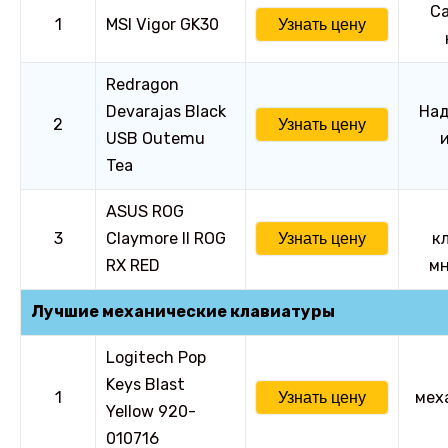
Са
1
MSI Vigor GK30
Узнать цену
Redragon
Devarajas Black
Над
2
Узнать цену
USB Outemu
Tea
ASUS ROG
3
Claymore II ROG
к
Узнать цену
RX RED
мн
Лучшие механические клавиатуры
Logitech Pop
Keys Blast
1
мех
Узнать цену
Yellow 920-
010716