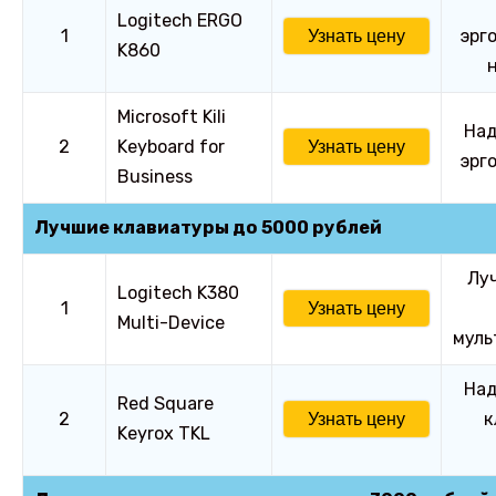
Logitech ERGO
1
эрг
Узнать цену
K860
Microsoft Kili
Над
2
Keyboard for
Узнать цену
эрг
Business
Лучшие клавиатуры до 5000 рублей
Лу
Logitech K380
1
Узнать цену
Multi-Device
муль
Над
Red Square
2
к
Узнать цену
Keyrox TKL