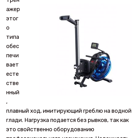
Трен
ажер
этог
о
типа
обес
печи
вает
есте
стве
нный
,
плавный ход, имитирующий греблю на водной
глади. Нагрузка подается без рывков, так как
это свойственно оборудованию