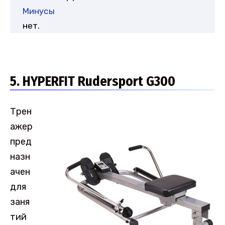
Минусы
нет.
5. HYPERFIT Rudersport G300
Трен
ажер
пред
назн
ачен
для
заня
тий