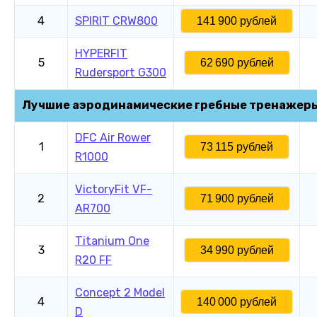
4
SPIRIT CRW800
141 900 рублей
HYPERFIT
5
62 690 рублей
Rudersport G300
Лучшие аэродинамические гребные тренажер
DFC Air Rower
1
73 115 рублей
R1000
VictoryFit VF-
2
71 900 рублей
AR700
Titanium One
3
34 990 рублей
R20 FF
Concept 2 Model
4
140 000 рублей
D