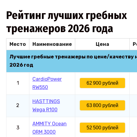
Рейтинг лучших гребных
тренажеров 2026 года
Место
Наименование
Цена
Р
Лучшие гребные тренажеры по цене/качеству 
2026 год
CardioPower
1
62 900 рублей
RW550
HASTTINGS
2
63 800 рублей
Wega R100
AMMITY Ocean
3
52 500 рублей
ORM 3000