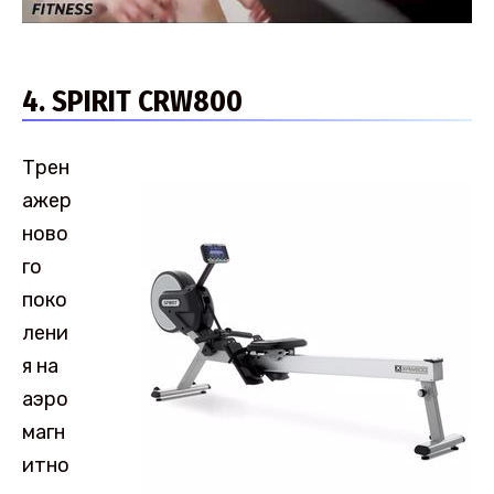
4. SPIRIT CRW800
Трен
ажер
ново
го
поко
лени
я на
аэро
магн
итно