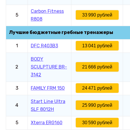
Carbon Fitness
5
33 990 рублей
R808
Лучшие бюджетные гребные тренажеры
1
DFC R403B3
13 041 рублей
BODY
2
SCULPTURE ВR-
21 666 рублей
3142
3
FAMILY FRM 150
24 471 рублей
Start Line Ultra
4
25 990 рублей
SLF 8012H
5
Xterra ERG160
30 590 рублей