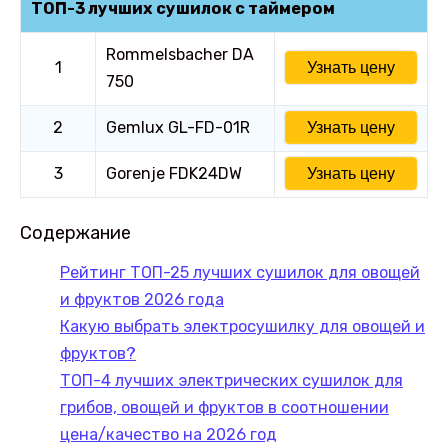
ТОП-3 лучших сушилок с таймером
Rommelsbacher DA
1
Узнать цену
750
2
Gemlux GL-FD-01R
Узнать цену
3
Gorenje FDK24DW
Узнать цену
Содержание
Рейтинг ТОП-25 лучших сушилок для овощей
и фруктов 2026 года
Какую выбрать электросушилку для овощей и
фруктов?
ТОП-4 лучших электрических сушилок для
грибов, овощей и фруктов в соотношении
цена/качество на 2026 год