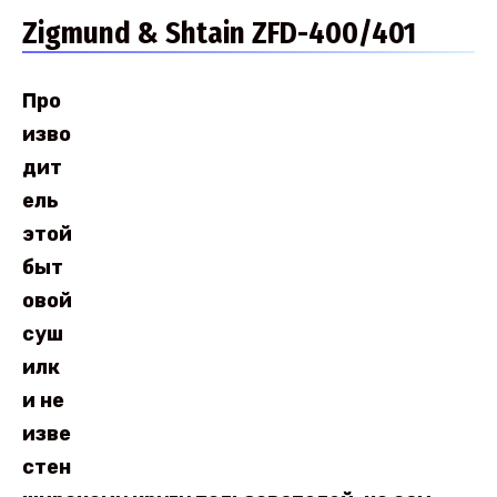
Zigmund & Shtain ZFD-400/401
Про
изво
дит
ель
этой
быт
овой
суш
илк
и не
изве
стен