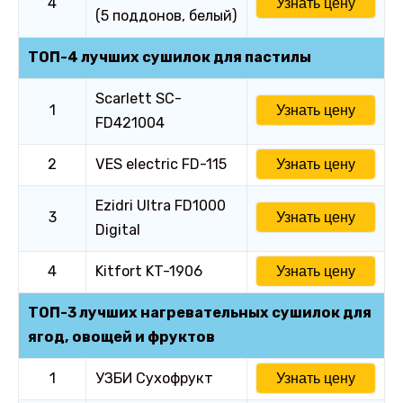
4
Узнать цену
(5 поддонов, белый)
ТОП-4 лучших сушилок для пастилы
Scarlett SC-
1
Узнать цену
FD421004
2
VES electric FD-115
Узнать цену
Ezidri Ultra FD1000
3
Узнать цену
Digital
4
Kitfort KT-1906
Узнать цену
ТОП-3 лучших нагревательных сушилок для
ягод, овощей и фруктов
1
УЗБИ Сухофрукт
Узнать цену