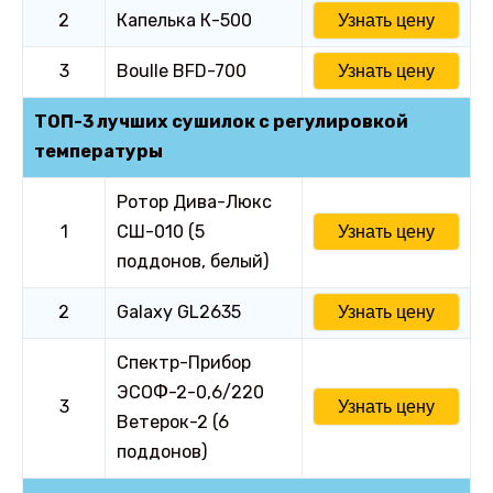
2
Капелька К-500
Узнать цену
3
Boulle BFD-700
Узнать цену
ТОП-3 лучших сушилок с регулировкой
температуры
Ротор Дива-Люкс
1
СШ-010 (5
Узнать цену
поддонов, белый)
2
Galaxy GL2635
Узнать цену
Спектр-Прибор
ЭСОФ-2-0,6/220
3
Узнать цену
Ветерок-2 (6
поддонов)