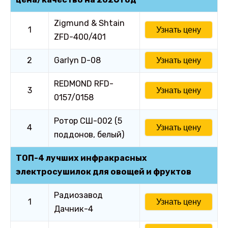
Zigmund & Shtain
1
Узнать цену
ZFD-400/401
2
Garlyn D-08
Узнать цену
REDMOND RFD-
3
Узнать цену
0157/0158
Ротор СШ-002 (5
4
Узнать цену
поддонов, белый)
ТОП-4 лучших инфракрасных
электросушилок для овощей и фруктов
Радиозавод
1
Узнать цену
Дачник-4