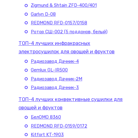
Zigmund & Shtain ZFD-400/401
Garlyn D-08
REDMOND RFD-0157/0158
Ротор СШ-002 (5 поддонов, белый)
ТОП-4 лучших инфракрасных
электросушилок для овощей и фруктов
Радиозавод Дачник-4
Gemlux GL-IR500
Радиозавод Дачник-2М
Радиозавод Дачник-3
ТОП-4 лучших конвективные сушилки для
овощей и фруктов
БелОМО 8360
REDMOND RFD-0159/0172
Kitfort KT-1903