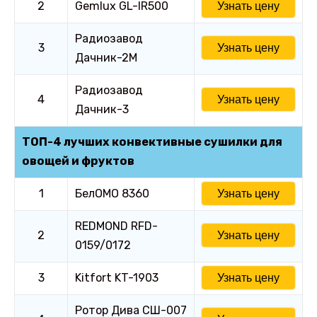
2
Gemlux GL-IR500
Узнать цену
Радиозавод
3
Узнать цену
Дачник-2М
Радиозавод
4
Узнать цену
Дачник-3
ТОП-4 лучших конвективные сушилки для
овощей и фруктов
1
БелОМО 8360
Узнать цену
REDMOND RFD-
2
Узнать цену
0159/0172
3
Kitfort KT-1903
Узнать цену
Ротор Дива СШ-007