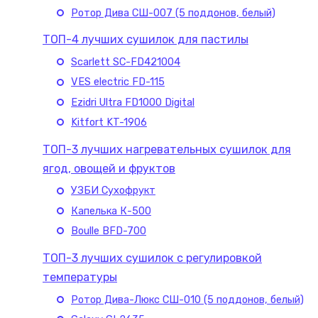
Ротор Дива СШ-007 (5 поддонов, белый)
ТОП-4 лучших сушилок для пастилы
Scarlett SC-FD421004
VES electric FD-115
Ezidri Ultra FD1000 Digital
Kitfort KT-1906
ТОП-3 лучших нагревательных сушилок для
ягод, овощей и фруктов
УЗБИ Сухофрукт
Капелька К-500
Boulle BFD-700
ТОП-3 лучших сушилок с регулировкой
температуры
Ротор Дива-Люкс СШ-010 (5 поддонов, белый)