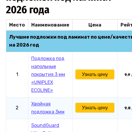
2026 года
Место
Наименование
Цена
Рей
Лучшие подложки под ламинат по цене/качест
на 2026 год
Подложка под
напольные
1
покрытия 3 мм
Узнать цену
9.9
«UNIPLEX
ECOLINE»
Хвойная
2
Узнать цену
9.8
подложка 3мм
SoundGuard