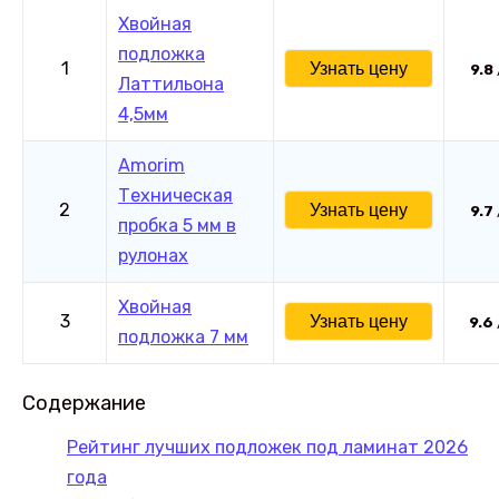
Хвойная
подложка
1
Узнать цену
9.8
Латтильона
4,5мм
Amorim
Техническая
2
Узнать цену
9.7
пробка 5 мм в
рулонах
Хвойная
3
Узнать цену
9.6
подложка 7 мм
Содержание
Рейтинг лучших подложек под ламинат 2026
года