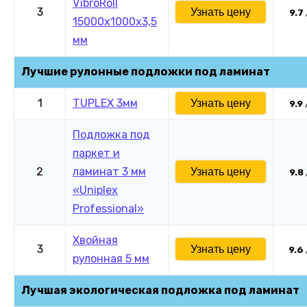
VibroRoll
3
Узнать цену
9.7
15000х1000х3,5
мм
Лучшие рулонные подложки под ламинат
1
TUPLEX 3мм
Узнать цену
9.9
Подложка под
паркет и
2
ламинат 3 мм
Узнать цену
9.8
«Uniplex
Professional»
Хвойная
3
Узнать цену
9.6
рулонная 5 мм
Лучшая экологическая подложка под ламинат