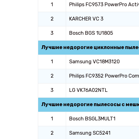
1
Philips FC9573 PowerPro Acti
2
KARCHER VC 3
3
Bosch BGS 1U1805
Лучшие недорогие циклонные пыл
1
Samsung VC18M3120
2
Philips FC9352 PowerPro Co
3
LG VK76A02NTL
Лучшие недорогие пылесосы с мешк
1
Bosch BSGL3MULT1
2
Samsung SC5241