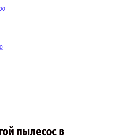
00
00
гой пылесос в