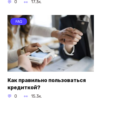
0
17.3к.
FAQ
Как правильно пользоваться
кредиткой?
0
15.3к.