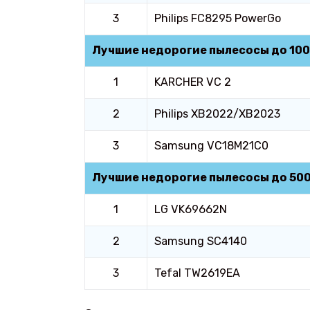
3
Philips FC8295 PowerGo
Лучшие недорогие пылесосы до 10
1
KARCHER VC 2
2
Philips XB2022/XB2023
3
Samsung VC18M21C0
Лучшие недорогие пылесосы до 50
1
LG VK69662N
2
Samsung SC4140
3
Tefal TW2619EA