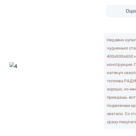
Оце
Недавно купил
чудненько ста
400х500х650 н
конструкция. 
натянул чехол
топлива РАДУЕ
хорошо, но ме
приедешь. вот
подвижным кре
хватало. Со с
сразу покупат