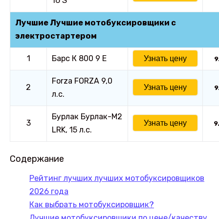
16 S
Лучшие Лучшие мотобуксировщики с
электростартером
1
Барс К 800 9 Е
Узнать цену
9
Forza FORZA 9,0
2
Узнать цену
9
л.с.
Бурлак Бурлак-М2
3
Узнать цену
9
LRK, 15 л.с.
Содержание
Рейтинг лучших лучших мотобуксировщиков
2026 года
Как выбрать мотобуксировщик?
Лучшие мотобуксировщики по цене/качеству