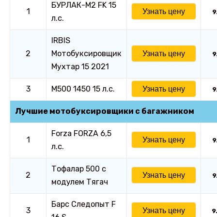
БУРЛАК-М2 FK 15
1
Узнать цену
9
л.с.
IRBIS
2
Мотобуксировщик
Узнать цену
9
Мухтар 15 2021
3
М500 1450 15 л.с.
Узнать цену
9
Лучшие мотобуксировщики с багажником
Forza FORZA 6,5
1
Узнать цену
9
л.с.
Тофалар 500 с
2
Узнать цену
9
модулем Тягач
Барс Следопыт F
3
Узнать цену
9