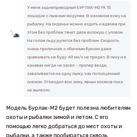
У меня заднеприводный БУРЛАК-М2 FK 15
лошадок с лыжным модулем. В основном езжу на
рыбалку. На сиденье можно ездить и вдвоем при
этом без проблем тянет двое волокуш с уловом.
На голом льду рулится без проблем. Скорость
очень приличная, с обычным буксом даже
сравнивать не буду. 40 км/ч не предел. В лесу и в
канавах нигде не засел – пропер везде,
заваливается на одну лыжу, как полноценный
снежик. Отъездил всю зиму, явных косяков пока
не вылезло.
Модель Бурлак-М2 будет полезна любителям
охоты и рыбалки зимой и летом. С его
помощью легко добраться до мест охоты и
рыбалки, а также пробираться сквозь