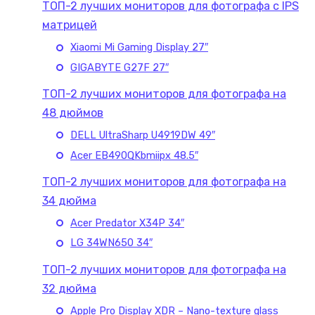
ТОП-2 лучших мониторов для фотографа с IPS
матрицей
Xiaomi Mi Gaming Display 27″
GIGABYTE G27F 27″
ТОП-2 лучших мониторов для фотографа на
48 дюймов
DELL UltraSharp U4919DW 49″
Acer EB490QKbmiipx 48.5″
ТОП-2 лучших мониторов для фотографа на
34 дюйма
Acer Predator X34P 34″
LG 34WN650 34″
ТОП-2 лучших мониторов для фотографа на
32 дюйма
Apple Pro Display XDR – Nano-texture glass