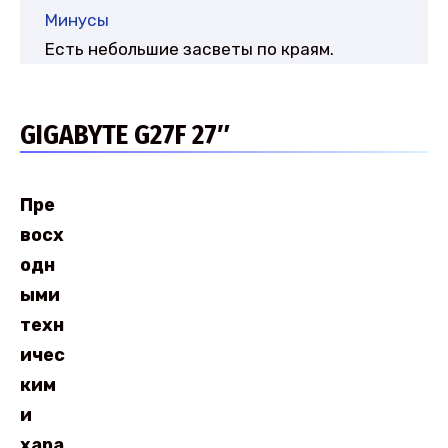
Минусы
Есть небольшие засветы по краям.
GIGABYTE G27F 27″
Пре
восх
одн
ыми
техн
ичес
ким
и
хара