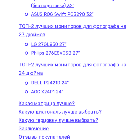
(без подставки) 32″
ASUS ROG Swift PG329Q 32″
ТОП-2 лучших мониторов для фотографа на
27 дюймов
LG 27GL850 27″
Philips 276E8VJSB 27″
ТОП-2 лучших мониторов для фотографа на
24 дюйма
DELL P2421D 24″
AOC X24P1 24″
Какая матрица лучше?
Какую диагональ лучше выбрать?
Какую герцовку лучше выбрать?
Заключение
Отзывы покупателей