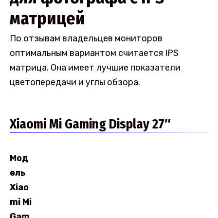
матрицей
По отзывам владельцев мониторов
оптимальным вариантом считается IPS
матрица. Она имеет лучшие показатели
цветопередачи и углы обзора.
Xiaomi Mi Gaming Display 27″
Мод
ель
Xiao
mi Mi
Gam