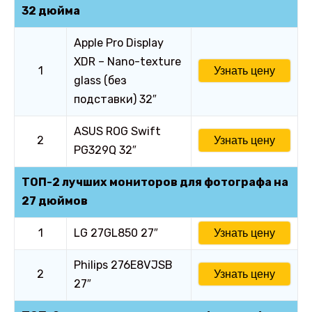
32 дюйма
Apple Pro Display
XDR – Nano-texture
1
Узнать цену
glass (без
подставки) 32″
ASUS ROG Swift
2
Узнать цену
PG329Q 32″
ТОП-2 лучших мониторов для фотографа на
27 дюймов
1
LG 27GL850 27″
Узнать цену
Philips 276E8VJSB
2
Узнать цену
27″