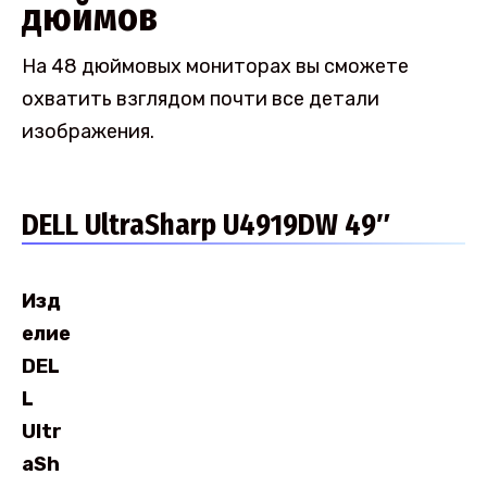
дюймов
На 48 дюймовых мониторах вы сможете
охватить взглядом почти все детали
изображения.
DELL UltraSharp U4919DW 49″
Изд
елие
DEL
L
Ultr
aSh