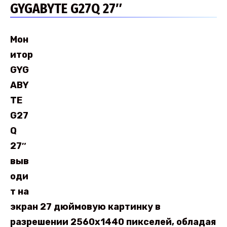
GYGABYTE G27Q 27″
Мон
итор
GYG
ABY
TE
G27
Q
27″
выв
оди
т на
экран 27 дюймовую картинку в
разрешении 2560х1440 пикселей, обладая