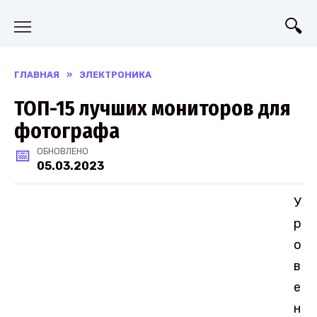
Перейти
к
содержанию
ГЛАВНАЯ
»
ЭЛЕКТРОНИКА
ТОП-15 лучших мониторов для
фотографа
ОБНОВЛЕНО
05.03.2023
У
р
о
в
е
н