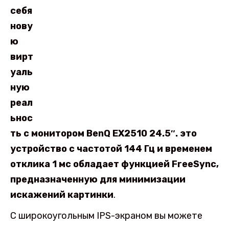
себя
нову
ю
вирт
уаль
ную
реал
ьнос
ть с монитором BenQ EX2510 24.5″. это
устройство с частотой 144 Гц и временем
отклика 1 мс обладает функцией FreeSync,
предназначенную для минимизации
искажений картинки
.
С широкоугольным IPS-экраном вы можете