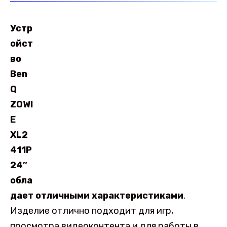
Устр
ойст
во
Ben
Q
ZOWI
E
XL2
411P
24″
обла
дает отличными характеристиками
.
Изделие отлично подходит для игр,
просмотра видеоконтента и для работы в