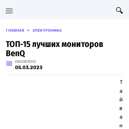
Перейти
к
содержанию
ГЛАВНАЯ
»
ЭЛЕКТРОНИКА
ТОП-15 лучших мониторов
BenQ
ОБНОВЛЕНО
05.03.2023
Т
а
й
в
а
н