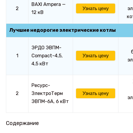
BAXI Ampera —
2
эл
Узнать цену
12 кВ
ко
Лучшие недорогие электрические котлы
ЭРДО ЭВПМ-
1
Compact-4,5,
Узнать цену
эл
4,5 кВт
Ресурс-
2
ЭлектроТерм
Узнать цену
эл
ЭВПМ-6А, 6 кВт
Содержание