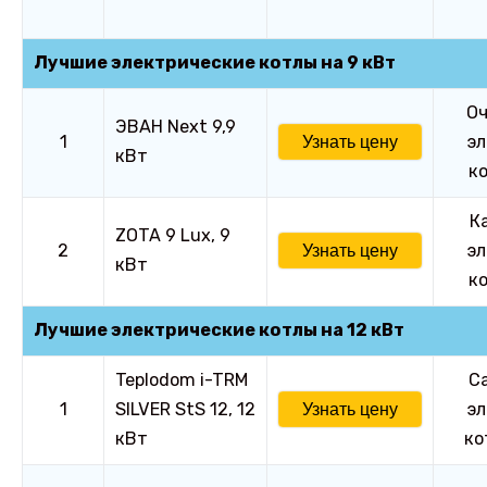
Лучшие электрические котлы на 9 кВт
Оч
ЭВАН Next 9,9
1
эл
Узнать цену
кВт
ко
К
ZOTA 9 Lux, 9
2
эл
Узнать цену
кВт
ко
Лучшие электрические котлы на 12 кВт
Teplodom i-TRM
С
1
SILVER StS 12, 12
эл
Узнать цену
кВт
ко