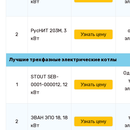
кВт
эл
РусНИТ 203М, 3
2
Узнать цену
кВт
эл
Лучшие трехфазные электрические котлы
Од
STOUT SEB-
1
0001-000012, 12
Узнать цену
эл
кВт
ЭВАН ЭПО 18, 18
2
Узнать цену
кВт
эл