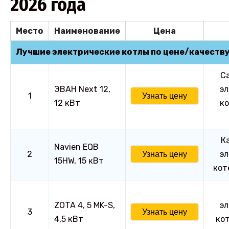
2026 года
Место
Наименование
Цена
Лучшие электрические котлы по цене/качеству
С
ЭВАН Next 12,
эл
1
Узнать цену
12 кВт
ко
К
Navien EQB
2
эл
Узнать цену
15HW, 15 кВт
кот
ZOTA 4, 5 MK-S,
эл
3
Узнать цену
4,5 кВт
ко