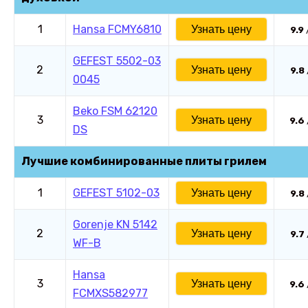
1
Hansa FCMY6810
Узнать цену
9.9
GEFEST 5502-03
2
Узнать цену
9.8
0045
Beko FSM 62120
3
Узнать цену
9.6
DS
Лучшие комбинированные плиты грилем
1
GEFEST 5102-03
Узнать цену
9.8
Gorenje KN 5142
2
Узнать цену
9.7
WF-B
Hansa
3
Узнать цену
9.6
FCMXS582977