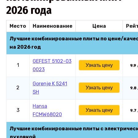
2026 года
Место
Наименование
Цена
Рей
Лучшие комбинированные плиты по цене/каче
на 2026 год
GEFEST 5102-03
1
Узнать цену
9.9
0023
Gorenje K 5241
2
Узнать цену
9.8
SH
Hansa
3
Узнать цену
9.7
FCMW68020
Лучшие комбинированные плиты с электричес
духовкой