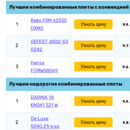
Лучшие комбинированные плиты с конвекцией
Beko FSM 62530
1
Узнать цену
9.9
DXMS
GEFEST 6502-03
2
Узнать цену
9.7
0242
Hansa
3
Узнать цену
9.6
FCMW58069
Лучшие недорогие комбинированные плиты
DARINA 1A
1
Узнать цену
9.9
KM341 321 W
De Luxe
2
Узнать цену
9.8
5040.21гэ кр