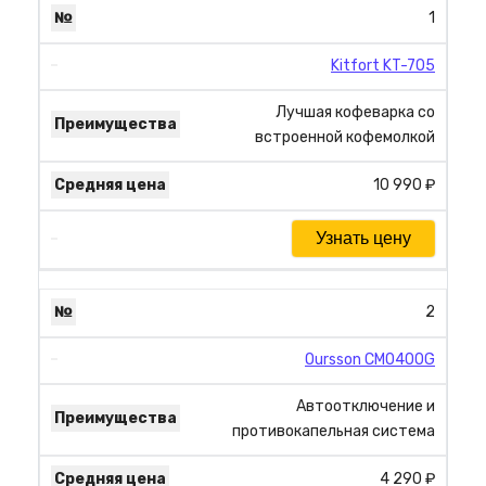
1
Kitfort KT-705
Лучшая кофеварка со
встроенной кофемолкой
10 990 ₽
Узнать цену
2
Oursson CM0400G
Автоотключение и
противокапельная система
4 290 ₽