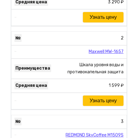
3 290 ₽
Узнать цену
2
Maxwell MW-1657
Шкала уровня воды и
противокапельная защита
1 599 ₽
Узнать цену
3
REDMOND SkyCoffee M1509S