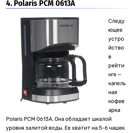
4. Polaris PCM 0613A
Следу
ющее
устро
йство
в
рейти
нге —
капель
ная
кофев
арка
Polaris PCM 0613A. Она обладает шкалой
уровня залитой воды. Ее хватит на 5-6 чашек