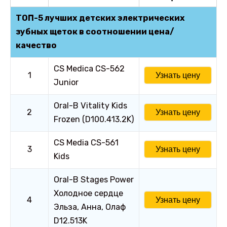
ТОП-5 лучших детских электрических
зубных щеток в соотношении цена/
качество
CS Medica CS-562
1
Узнать цену
Junior
Oral-B Vitality Kids
2
Узнать цену
Frozen (D100.413.2K)
CS Media CS-561
3
Узнать цену
Kids
Oral-B Stages Power
Холодное сердце
4
Узнать цену
Эльза, Анна, Олаф
D12.513K