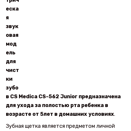
трич
еска
я
звук
овая
мод
ель
для
чист
ки
зубо
в CS Medica CS-562 Junior предназначена
для ухода за полостью рта ребенка в
возрасте от 5лет в домашних условиях
.
Зубная щетка является предметом личной