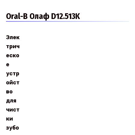
Oral-B Олаф D12.513K
Элек
трич
еско
е
устр
ойст
во
для
чист
ки
зубо