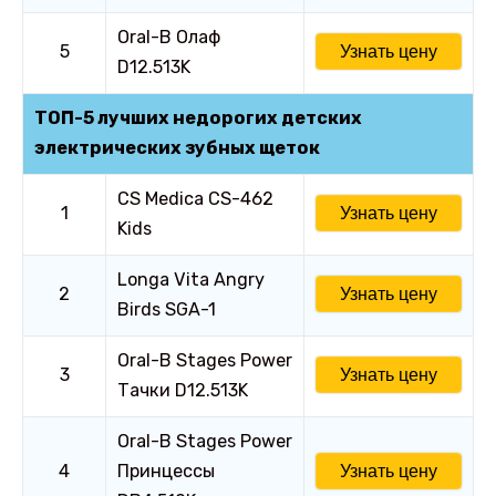
Oral-B Олаф
5
Узнать цену
D12.513K
ТОП-5 лучших недорогих детских
электрических зубных щеток
CS Medica CS-462
1
Узнать цену
Kids
Longa Vita Angry
2
Узнать цену
Birds SGA-1
Oral-B Stages Power
3
Узнать цену
Тачки D12.513K
Oral-B Stages Power
4
Принцессы
Узнать цену