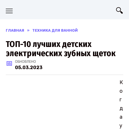
Перейти
к
содержанию
ГЛАВНАЯ
»
ТЕХНИКА ДЛЯ ВАННОЙ
ТОП-10 лучших детских
электрических зубных щеток
ОБНОВЛЕНО
05.03.2023
К
о
г
д
а
у