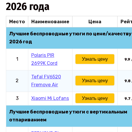
2026 года
Место
Наименование
Цена
Рей
Лучшие беспроводные утюги по цене/качеству
2026 год
Polaris PIR
1
Узнать цену
9.9
2699K Cord
Tefal FV6520
2
Узнать цену
9.8
Fremove Air
3
Xiaomi Mi Lofans
Узнать цену
9.7
Лучшие беспроводные утюги с вертикальным
отпариванием