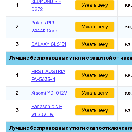
REDMOND RI-
1
Узнать цену
9.9
C272
Polaris PIR
2
Узнать цену
9.8
2444K Cord
3
GALAXY GL6151
Узнать цену
9.7
Лучшие беспроводные утюги с защитой от нак
FIRST AUSTRIA
1
Узнать цену
9.9
FA-5633-4
2
Xiaomi YD-012V
Узнать цену
9.8
Panasonic NI-
3
Узнать цену
9.7
WL30VTW
Лучшие беспроводные утюги с автоотключени