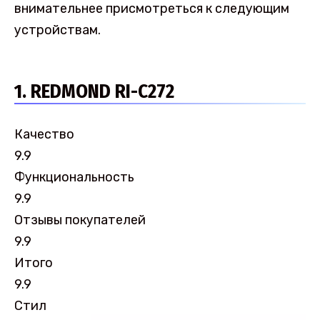
внимательнее присмотреться к следующим
устройствам.
1. REDMOND RI-C272
Качество
9.9
Функциональность
9.9
Отзывы покупателей
9.9
Итого
9.9
Стил