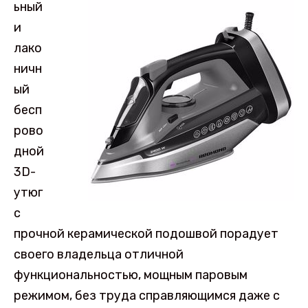
ьный
и
лако
ничн
ый
бесп
рово
дной
3D-
утюг
с
прочной керамической подошвой порадует
своего владельца отличной
функциональностью, мощным паровым
режимом, без труда справляющимся даже с