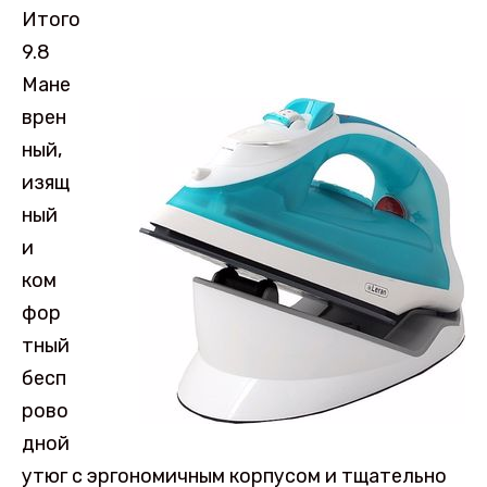
Итого
9.8
Мане
врен
ный,
изящ
ный
и
ком
фор
тный
бесп
рово
дной
утюг с эргономичным корпусом и тщательно