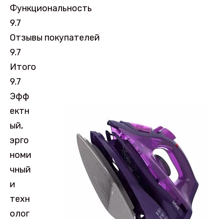
Функциональность
9.7
Отзывы покупателей
9.7
Итого
9.7
Эфф
ектн
ый,
эрго
номи
чный
и
техн
олог