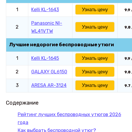
1
Kelli KL-1643
Узнать цену
9.9
Panasonic NI-
2
Узнать цену
9.8
WL41VTW
Лучшие недорогие беспроводные утюги
1
Kelli KL-1645
Узнать цену
9.9
2
GALAXY GL6150
Узнать цену
9.8
3
ARESA AR-3124
Узнать цену
9.7
Содержание
Рейтинг лучших беспроводных утюгов 2026
года
Как выбрать беспроводной утюг?