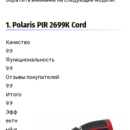
обратить внимание на следующие модели.
1. Polaris PIR 2699K Cord
Качество
9.9
Функциональность
9.9
Отзывы покупателей
9.9
Итого
9.9
Эфф
ектн
ый и