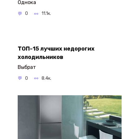
Однока
0
11.1к.
ТОП-15 лучших недорогих
холодильников
Выбрат
0
8.4к.