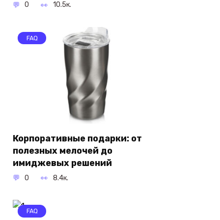
0
10.5к.
FAQ
Корпоративные подарки: от
полезных мелочей до
имиджевых решений
0
8.4к.
FAQ