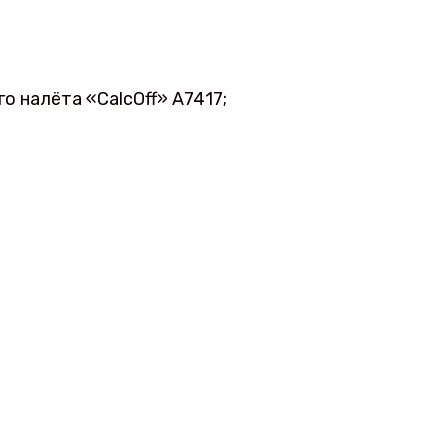
о налёта «CalcOff» A7417;