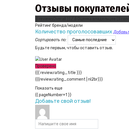
Отзывы покупателе
{{ reviewsOverall }}
/ 5
Оценка владельцев
(
5
гол
Рейтинг бренда/модели
Количество проголосовавших
Добавьт
Сортировать по:
Будьте первым, чтобы оставить отзыв.
Проверено
{{{ review.rating_title }}}
{{{review.rating_comment | nl2br}}}
Показать еще
{{ pageNumber+1 }}
Добавьте свой отзыв!