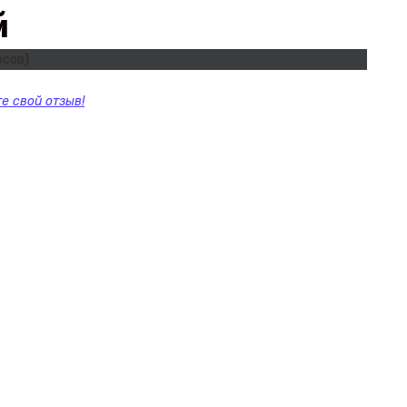
й
осов)
е свой отзыв!