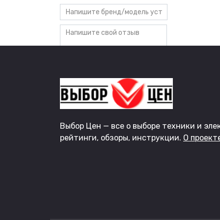
Рейтинг бренда/модели
Поделиться с друзьями
Выбор Цен — все о выборе техники и эле
рейтинги, обзоры, инструкции.
О проекте