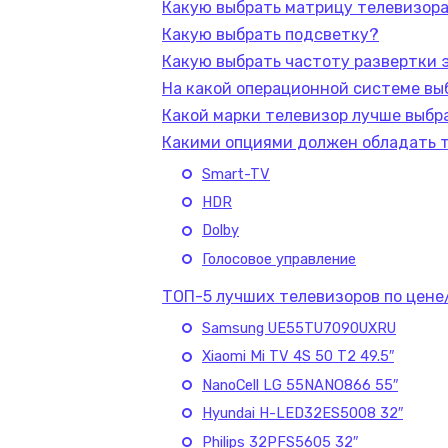
Какую выбрать матрицу телевизор
Какую выбрать подсветку?
Какую выбрать частоту развертки 
На какой операционной системе вы
Какой марки телевизор лучше выбр
Какими опциями должен обладать 
Smart-TV
HDR
Dolby
Голосовое управление
ТОП-5 лучших телевизоров по цене
Samsung UE55TU7090UXRU
Xiaomi Mi TV 4S 50 T2 49.5″
NanoCell LG 55NANO866 55″
Hyundai H-LED32ES5008 32″
Philips 32PFS5605 32″