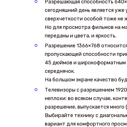
Разрешающая способность 640×4
сегодняшний день является уже 
сверхчеткости особой тоже не 
Но для просмотра фильмов на ма
переданы и цвета, и яркость.
Разрешение 1366×768 относится 
пропускающей способности при
45 дюймов и широкоформатным с
середнячок.
На большом экране качество бу
Телевизоры с разрешением 1920×
неплохи: во всяком случае, конт
разрешение, выпускается много (э
Выбирайте технику с диагональ
вариант для комфортного просмо