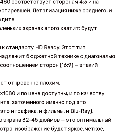
80 соответствует сторонам 4:3 и на
устаревшей. Детализация ниже среднего, и
ждите.
леньких экранах этого хватит: будут
к стандарту HD Ready. Этот тип
надлежит бюджетной технике с диагональю
оотношением сторон (16:9) — этакий
дет откровенно плохим.
1080 и по цене доступны, и по качеству
ента, заточенного именно под это
то и графика, и фильмы, и Blu-Ray).
ю экрана 32-45 дюймов — это оптимальный
тра: изображение будет яркое, четкое,