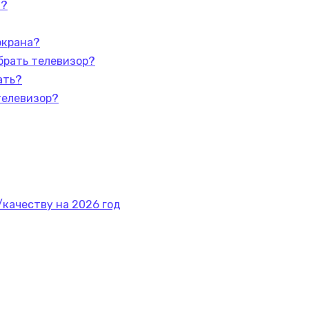
а?
экрана?
брать телевизор?
ать?
телевизор?
/качеству на 2026 год