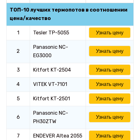
ТОП-10 лучших термопотов в соотношении
цена/качество
1
Tesler TP-5055
Узнать цену
Panasonic NC-
2
Узнать цену
EG3000
3
Kitfort KT-2504
Узнать цену
4
VITEK VT-7101
Узнать цену
5
Kitfort KT-2501
Узнать цену
Panasonic NC-
6
Узнать цену
PH30ZTW
7
ENDEVER Altea 2055
Узнать цену