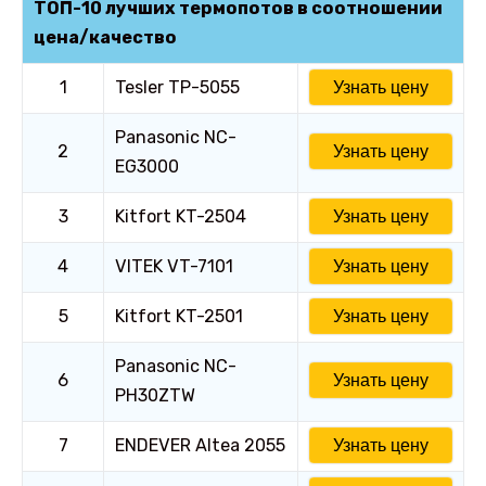
ТОП-10 лучших термопотов в соотношении
цена/качество
1
Tesler TP-5055
Узнать цену
Panasonic NC-
2
Узнать цену
EG3000
3
Kitfort KT-2504
Узнать цену
4
VITEK VT-7101
Узнать цену
5
Kitfort KT-2501
Узнать цену
Panasonic NC-
6
Узнать цену
PH30ZTW
7
ENDEVER Altea 2055
Узнать цену